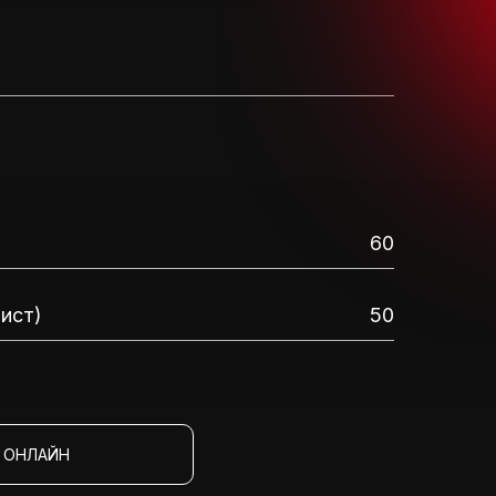
60
лист)
50
 ОНЛАЙН