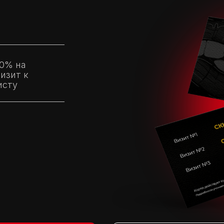
10% на
изит к
исту