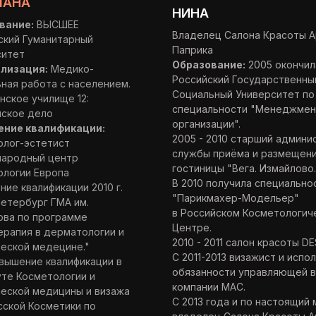
ЛАНА
НИНА
вание:
ВЫСШЕЕ
Владелец Салона Красоты А
ский Гуманитарный
Паприка
ситет
Образование:
2005 окончил
лизация:
Медико-
Российский Государственны
ная работа с населением.
Социальный Университет по
ское училище 12:
специальности "Менеджмен
нское дело
организации".
ние квалификации:
2005 - 2010 старший админи
олог-эстетист
службы приёма и размещен
ародный центр
гостиницы "Вега. Измайлово.
ологии Европа
В 2010 получила специально
ие квалификации 2010 г.
"Парикмахер-Модельер"
етербург ГМА им.
в Российском Косметологич
ова по программе
Центре.
рапия в дерматологии и
2010 - 2011 салон красоты D
еской медецине."
С 2011-2013 визажист и исп
вышение квалификации в
обязанности управляющей в
те Косметологии и
компании МАС.
еской медицины и визажа
С 2013 года и по настоящий
ской Косметики по