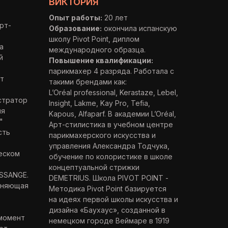
ВИКТОРИЯ
Опыт работы:
20 лет
рт-
Образование:
окончила испанскую
школу Pivot Point, диплом
а
международного образца.
й
Повышение квалификации:
парикмахер 4 разряда. Работала с
т
такими брендами как:
L’Oréal professional, Kerastaze, Lebel,
стратор
Insight, Lakme, Kay Pro, Tefia,
ия
Kapous, Alfaparf. В академии L’Oréal,
"
Арт-стилистика в учебном центре
сть
парикмахерского искусства и
управления Александра Тодчука,
еском
обучение по колористике в школе
концептуальной стрижки
ESSANGE.
DEMETRIUS. Школа PIVOT POINT -
олняющая
Методика Pivot Point базируется
на идеях первой школы искусства и
дизайна «Баухаус», созданной в
 момент
немецком городе Веймаре в 1919