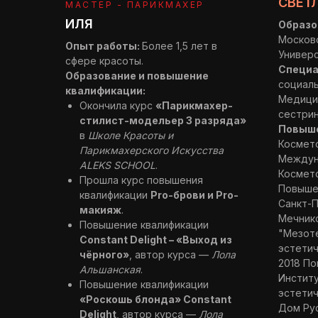
СВЕТ
МАСТЕР - ПАРИКМАХЕР
ИЛЯ
Образо
Москов
Опыт работы:
Более 1,5 лет в
Универ
сфере красоты.
Специа
Образование и повышение
социаль
квалификации:
Медицин
Окончила курс
«Парикмахер-
сестри
стилист-модельер 3 разряда»
Повыше
в
Школе Красоты и
Космет
Парикмахерского Искусства
Междун
ALEKS SCHOOL
.
Космет
Прошла курс повышения
Повышен
квалификации
Pro-брови и Pro-
Санкт-П
макияж
.
Мечник
Повышение квалификации
"Мезоте
Constant Delight – «Выход из
эстетич
чёрного»
, автор курса —
Лола
2018 По
Альшанская
.
Институ
Повышение квалификации
эстетич
«Роскошь блонда» Constant
Дом Рус
Delight
, автор курса —
Лола