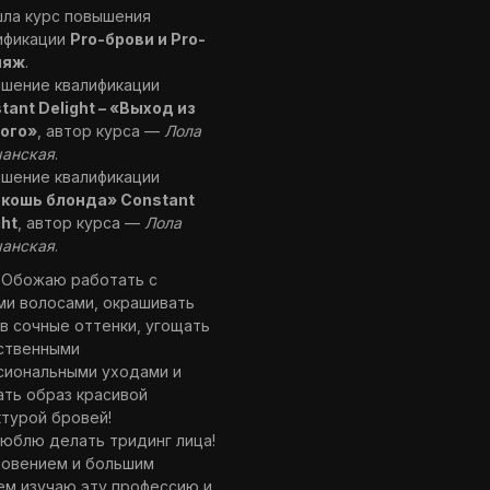
ла курс повышения
ификации
Pro-брови и Pro-
ияж
.
шение квалификации
tant Delight – «Выход из
ого»
, автор курса —
Лола
анская
.
шение квалификации
кошь блонда» Constant
ght
, автор курса —
Лола
анская
.
:
Обожаю работать с
ми волосами, окрашивать
в сочные оттенки, угощать
ественными
сиональными уходами и
ть образ красивой
турой бровей!
юблю делать тридинг лица!
новением и большим
ем изучаю эту профессию и