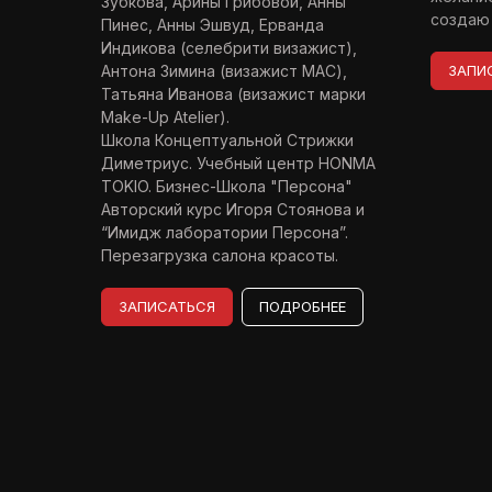
Зубкова, Арины Грибовой, Анны
создаю 
Пинес, Анны Эшвуд, Ерванда
Индикова (селебрити визажист),
Антона Зимина (визажист МАС),
ЗАПИ
Татьяна Иванова (визажист марки
Make-Up Atelier).
Школа Концептуальной Стрижки
Диметриус. Учебный центр HONMA
TOKIO. Бизнес-Школа "Персона"
Авторский курс Игоря Стоянова и
“Имидж лаборатории Персона”.
Перезагрузка салона красоты.
ЗАПИСАТЬСЯ
ПОДРОБНЕЕ