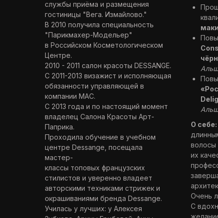
службы приёма и размещения
Прош
гостиницы "Вега. Измайлово."
квал
В 2010 получила специальность
мак
"Парикмахер-Модельер"
Повы
в Российском Косметологическом
Cons
Центре.
чёрн
2010 - 2011 салон красоты DESSANGE.
Альш
С 2011-2013 визажист и исполняющая
Повы
обязанности управляющей в
«Рос
компании МАС.
Deli
С 2013 года и по настоящий момент
Альш
владелец Салона Красоты Арт-
О себе
Паприка.
длинны
Проходила обучение в учебном
волосы 
центре Dessange, посещала
их кач
мастер-
профес
классы топовых французских
заверша
стилистов и уверенно владеет
архитек
авторскими техниками стрижек и
Очень л
окрашиваниями бренда Dessange.
С вдох
Училась у лучших: у Алексея
желани