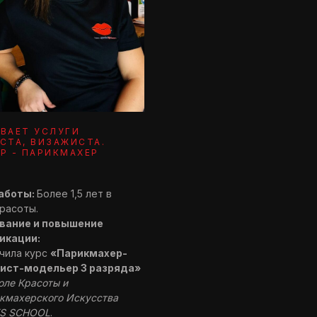
ВАЕТ УСЛУГИ
СТА, ВИЗАЖИСТА.
Р - ПАРИКМАХЕР
аботы:
Более 1,5 лет в
расоты.
вание и повышение
икации:
чила курс
«Парикмахер-
ист-модельер 3 разряда»
ле Красоты и
кмахерского Искусства
S SCHOOL
.