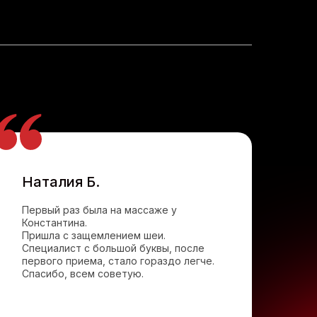
Наталия Б.
Первый раз была на массаже у
Константина.
Пришла с защемлением шеи.
Специалист с большой буквы, после
первого приема, стало гораздо легче.
Спасибо, всем советую.