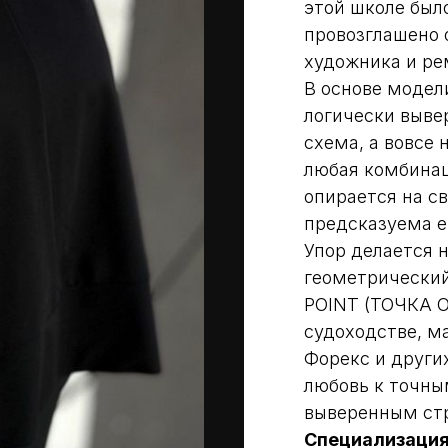
этой школе был
провозглашено 
художника и ре
В основе модел
логически выве
схема, а вовсе
любая комбина
опирается на с
предсказуема е
Упор делается 
геометрический
POINT (ТОЧКА 
судоходстве, м
Форекс и други
любовь к точны
выверенным ст
Специализация