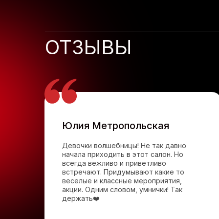
ОТЗЫВЫ
Юлия Метропольская
Девочки волшебницы! Не так давно
начала приходить в этот салон. Но
всегда вежливо и приветливо
встречают. Придумывают какие то
веселые и классные мероприятия,
акции. Одним словом, умнички! Так
держать❤️