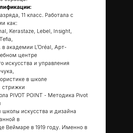
лификации:
зряда, 11 класс. Работала с
и как:
nal, Kerastaze, Lebel, Insight,
Tefia,
. в академии L’Oréal, Арт-
чебном центре
о искусства и управления
чука,
лористике в школе
й стрижки
ла PIVOT POINT - Методика Pivot
я
й школы искусства и дизайна
анной в
е Веймаре в 1919 году. Именно в