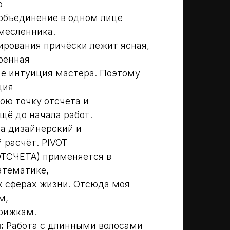
о
объединение в одном лице
месленника.
ирования причёски лежит ясная,
ренная
 не интуиция мастера. Поэтому
ция
вою точку отсчёта и
щё до начала работ.
на дизайнерский и
 расчёт. PIVOT
ОТСЧЕТА) применяется в
атематике,
х сферах жизни. Отсюда моя
м,
рижкам.
:
Работа с длинными волосами