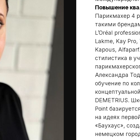
Повышение ква
Парикмахер 4 ра
такими брендам
L’Oréal professio
Lakme, Kay Pro, 
Kapous, Alfaparf
стилистика в у
парикмахерског
Александра Тод
обучение по ко
концептуально
DEMETRIUS. Шко
Point базируетс
на идеях перво
«Баухаус», созд
немецком город