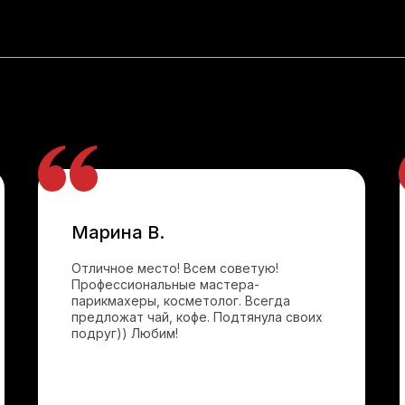
Марина В.
Отличное место! Всем советую!
Профессиональные мастера-
парикмахеры, косметолог. Всегда
предложат чай, кофе. Подтянула своих
подруг)) Любим!