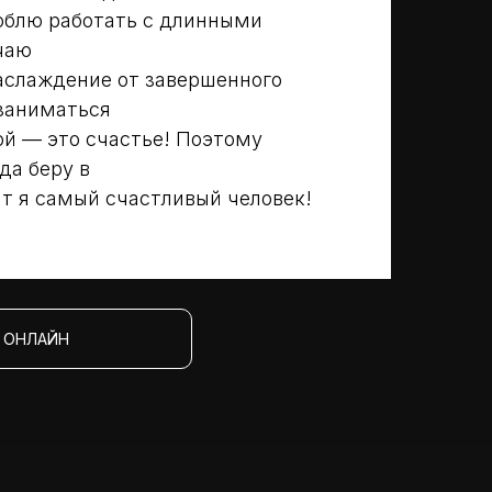
юблю работать с длинными
чаю
аслаждение от завершенного
 заниматься
й — это счастье! Поэтому
да беру в
т я самый счастливый человек!
 ОНЛАЙН